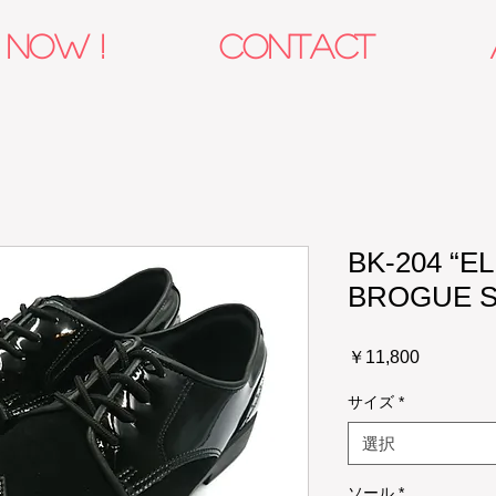
 NOW !
CONTACT
BK-204 “E
BROGUE 
価
￥11,800
格
サイズ
*
選択
ソール
*