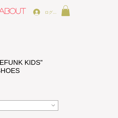
ABOUT
ログイン
LEFUNK KIDS”
SHOES