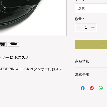
選択
数量
*
カ
ダンサー に おススメ
商品情報
PIN' & LOCKIN'ダンサーにおスス
アッパー素材：牛革
注意事項
底素材:
レギュラータイプ：
本商品は、職人さん
スムーズタイプ： 
より在庫がない場合は
製法：手作り
事もございます。ご
さい。
スタッフ試着コメン