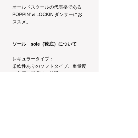
オールドスクールの代表格である
POPPIN' & LOCKIN'ダンサーにお
ススメ。
ソール sole（靴底）について
レギュラータイプ：
柔軟性ありのソフトタイプ、重量度
は普通、耐滑性は普通のスニーカー
と同じくらいです。
スムーズタイプ：
レギュラータイプのソールより頑丈
です。
重量度は軽め、普通のスニーカーよ
り滑りやすいです。