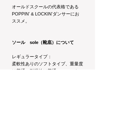
オールドスクールの代表格である
POPPIN' & LOCKIN'ダンサーにお
ススメ。
ソール sole（靴底）について
レギュラータイプ：
柔軟性ありのソフトタイプ、重量度
は普通、耐滑性は普通のスニーカー
と同じくらいです。
スムーズタイプ：
レギュラータイプのソールより頑丈
です。
重量度は軽め、普通のスニーカーよ
り滑りやすいです。