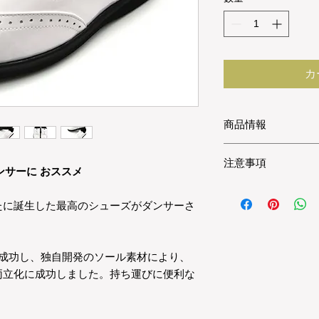
カ
商品情報
アッパー素材：牛革
注意事項
底素材：EVE x
ダンサーに おススメ
製法：手作り
本商品は、職人さん
より在庫がない場合は
たに誕生した最高のシューズがダンサーさ
スタッフ試着コメン
事もございます。ご
さい。
男性スタッフ N
（普段のスニーカーサイ
に成功し、独自開発のソール素材により、
サイズの確認は "
こ
→普段 27.5 cm の
両立化に成功しました。持ち運びに便利な
すが、ELEFUNK SH
普段履いているスニ